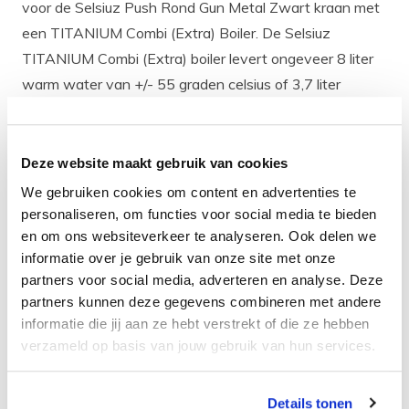
voor de Selsiuz Push Rond Gun Metal Zwart kraan met
een TITANIUM Combi (Extra) Boiler. De Selsiuz
TITANIUM Combi (Extra) boiler levert ongeveer 8 liter
warm water van +/- 55 graden celsius of 3,7 liter
kokend water.
Heb je wel een warm water leiding en je wilt deze
aansluiten op je Selsiuz TITANIUM boiler
om zo
Deze website maakt gebruik van cookies
beschikking te hebben over
direct en
'
onbeperkt'
We gebruiken cookies om content en advertenties te
warm water
kies dan niet voor een Selsiuz TITANIUM
personaliseren, om functies voor social media te bieden
Single boiler, maar voor de
Selsiuz Push Rond Gun Metal
en om ons websiteverkeer te analyseren. Ook delen we
informatie over je gebruik van onze site met onze
Zwart kraan met TITANIUM Combi (Extra) boiler.
partners voor social media, adverteren en analyse. Deze
partners kunnen deze gegevens combineren met andere
wat zit er in het pakket?
informatie die jij aan ze hebt verstrekt of die ze hebben
Elk Selsiuz kokend water kraan pakket bevat de
verzameld op basis van jouw gebruik van hun services.
volgende items:
De gekozen Selsiuz kraan,
Details tonen