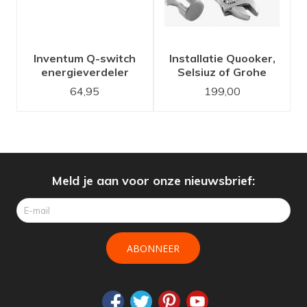
Inventum Q-switch
Installatie Quooker,
energieverdeler
Selsiuz of Grohe
kokend water kraan
64,95
199,00
set
Meld je aan voor onze nieuwsbrief:
ABONNEER