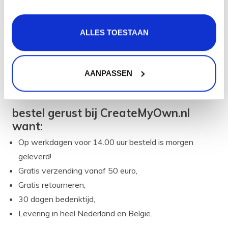
De gekozen boiler + toebehoren,
Een duidelijke Selsiuz installatiehandleiding,
ALLES TOESTAAN
Al het aansluitmateriaal uit de Selsiuz
installatiehandleiding.
Kortom een compleet pakket zodat jij je Selsiuz kokend
AANPASSEN
water kraan set professioneel en snel kunt aansluiten!
bestel gerust bij CreateMyOwn.nl
want:
Op werkdagen voor 14.00 uur besteld is morgen
geleverd!
Gratis verzending vanaf 50 euro,
Gratis retourneren,
30 dagen bedenktijd,
Levering in heel Nederland en België.