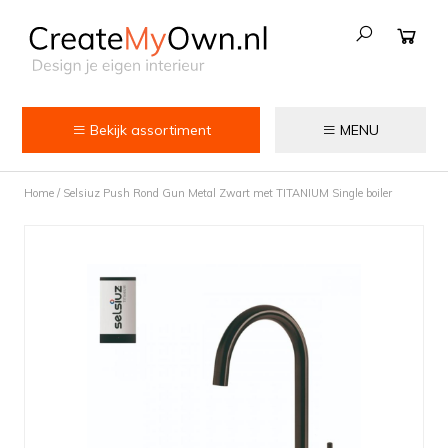
Bekijk assortiment
MENU
Keuken
Home
/
Selsiuz Push Rond Gun Metal Zwart met TITANIUM Single boiler
Kokend water kranen
Keukenkranen
Spoelbakken
Zeepdispensers
Voedselrestenvermalers
Afvalemmers