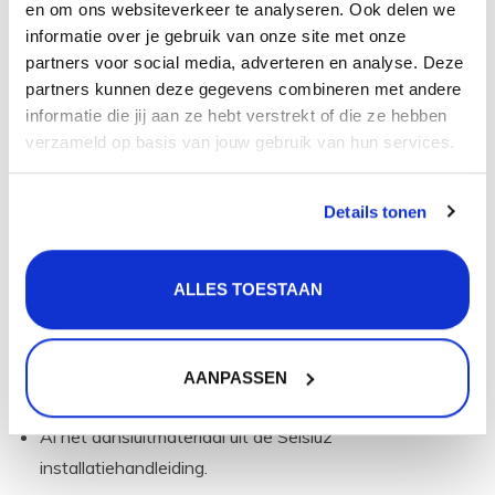
en om ons websiteverkeer te analyseren. Ook delen we
informatie over je gebruik van onze site met onze
Heb je wel een warm water leiding naar je keuken
partners voor social media, adverteren en analyse. Deze
en heb je ook bijna direct warm water
dan heeft
partners kunnen deze gegevens combineren met andere
een Combi (Extra) boiler geen meerwaarde en kun je
informatie die jij aan ze hebt verstrekt of die ze hebben
beter kiezen voor dezelfde set maar dan met de
Single
verzameld op basis van jouw gebruik van hun services.
boiler.
Details tonen
wat zit er in het pakket?
Elk Selsiuz kokend water kraan pakket bevat de
ALLES TOESTAAN
volgende items:
De gekozen Selsiuz kraan,
De gekozen boiler + toebehoren,
AANPASSEN
Een duidelijke Selsiuz installatiehandleiding,
Al het aansluitmateriaal uit de Selsiuz
installatiehandleiding.