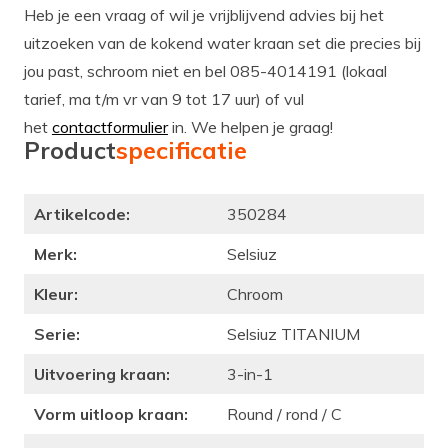
Heb je een vraag of wil je vrijblijvend advies bij het
uitzoeken van de kokend water kraan set die precies bij
jou past, schroom niet en bel 085-4014191 (lokaal
tarief, ma t/m vr van 9 tot 17 uur) of vul
het
contactformulier
in. We helpen je graag!
Product
specificatie
Artikelcode:
350284
Merk:
Selsiuz
Kleur:
Chroom
Serie:
Selsiuz TITANIUM
Uitvoering kraan:
3-in-1
Vorm uitloop kraan:
Round / rond / C