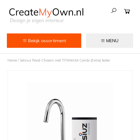
Bekijk assortiment
MENU
Keuken
Home
/
Selsiuz Rond Chroom met TITANIUM Combi (Extra) boiler
Kokend water kranen
Keukenkranen
Spoelbakken
Zeepdispensers
Voedselrestenvermalers
Afvalemmers