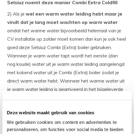
Selsiuz noemt deze manier Combi Extra Coldfill
2) Als je
wel een warm water leiding hebt maar je
vindt dat je lang moet wachten op warm water
omdat het warme water bijvoorbeeld helemaal van je
CV installatie op zolder moet komen dan kun je ook heel
goed deze Selsiuz Combi (Extra) boiler gebruiken.
Wanneer je warm water tapt wordt het eerste (dan
nog koude) water uit je warm water leiding aangelengd
met kokend water uit je Combi (Extra) boiler zodat je
direct warm water hebt. Wanneer het warme water uit
je warm water leiding is gearriveerd in het bijgeleverde
thermostatische Combi (Extra) mengventiel neemt je
warm leiding het over en stopt het mengventiel met het
Deze website maakt gebruik van cookies
bijmengen van kokend water. Op deze manier heb je
'onbeperkt' warm water.
Selsiuz noemt deze manier
We gebruiken cookies om content en advertenties te
personaliseren, om functies voor social media te bieden
Combi Extra Hotfill