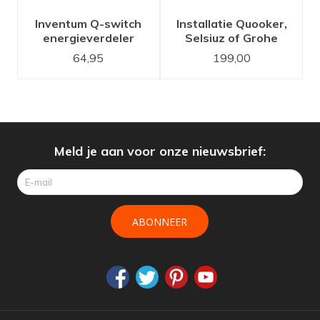
Inventum Q-switch
Installatie Quooker,
energieverdeler
Selsiuz of Grohe
kokend water kraan
64,95
199,00
set
Meld je aan voor onze nieuwsbrief:
ABONNEER