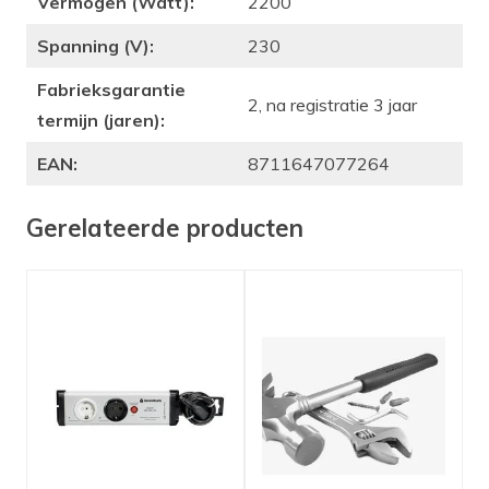
Vermogen (Watt):
2200
Spanning (V):
230
Fabrieksgarantie
2, na registratie 3 jaar
termijn (jaren):
EAN:
8711647077264
Gerelateerde producten