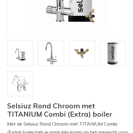
Verlichting
Onderdelen
Badkamer
Badkamerkranen
Wastafels
$$$ ACTIES $$$
Selsiuz Rond Chroom met
TITANIUM Combi (Extra) boiler
Met de Selsiuz Rond Chroom met TITANIUM Combi
(Extra) boiler heb je maar één kraan op het aanrecht voor