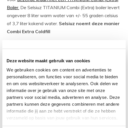
Boiler.
De Selsiuz TITANIUM Combi (Extra) boiler levert
ongeveer 8 liter warm water van +/- 55 graden celsius
of 3,7 liter kokend water.
Selsiuz noemt deze manier
Combi Extra Coldfill
Heb je wel een warm water leiding en je wilt deze
aansluiten op je Selsiuz TITANIUM boiler
om zo
Deze website maakt gebruik van cookies
beschikking te hebben over
direct en
'
onbeperkt'
We gebruiken cookies om content en advertenties te
warm water
kies dan niet voor een Selsiuz TITANIUM
personaliseren, om functies voor social media te bieden
Single boiler maar voor
dezelfde kraan met de Selsiuz
en om ons websiteverkeer te analyseren. Ook delen we
TITANIUM Combi (Extra) boiler
.
Selsiuz noemt deze
informatie over je gebruik van onze site met onze
manier Combi Extra Hotfill
partners voor social media, adverteren en analyse. Deze
partners kunnen deze gegevens combineren met andere
informatie die jij aan ze hebt verstrekt of die ze hebben
wat zit er in het pakket?
verzameld op basis van jouw gebruik van hun services.
Elk Selsiuz kokend water kraan pakket bevat de