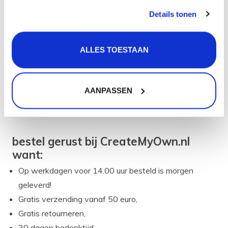
volgende items:
Details tonen
De gekozen Selsiuz kraan,
De gekozen boiler + toebehoren,
Een duidelijke Selsiuz installatiehandleiding,
ALLES TOESTAAN
Al het aansluitmateriaal uit de Selsiuz
installatiehandleiding.
AANPASSEN
Kortom een compleet pakket zodat jij je Selsiuz kokend
water kraan set professioneel en snel kunt aansluiten!
bestel gerust bij CreateMyOwn.nl
want:
Op werkdagen voor 14.00 uur besteld is morgen
geleverd!
Gratis verzending vanaf 50 euro,
Gratis retourneren,
30 dagen bedenktijd,