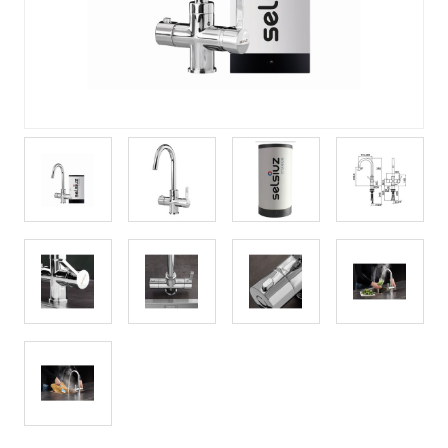
Verlichting
Onderdelen
Badkamer
Badkamerkranen
Wastafels
$$$ ACTIES $$$