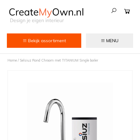
Bekijk assortiment
MENU
Keuken
Home
/
Selsiuz Rond Chroom met TITANIUM Single boiler
Kokend water kranen
Keukenkranen
Spoelbakken
Zeepdispensers
Voedselrestenvermalers
Afvalemmers