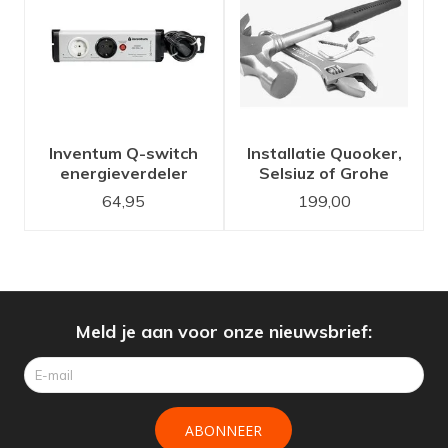
Inventum Q-switch
Installatie Quooker,
energieverdeler
Selsiuz of Grohe
kokend water kraan
64,95
199,00
set
Meld je aan voor onze nieuwsbrief:
ABONNEER