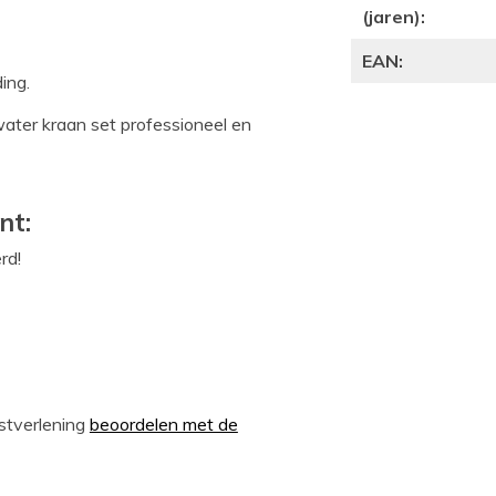
(jaren):
EAN:
ding.
water kraan set professioneel en
nt:
rd!
stverlening
beoordelen met de