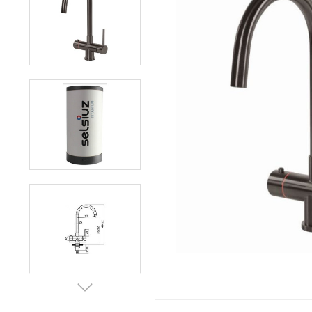
Afvalemmers
Verlichting
Onderdelen
Badkamer
Badkamerkranen
Wastafels
$$$ ACTIES $$$