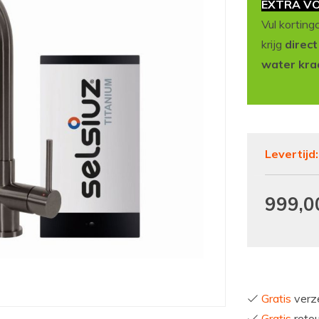
EXTRA VO
Vul korting
krijg
direc
water kra
Levertijd
999,0
Gratis
verze
Gratis
reto