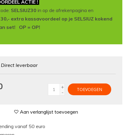
ORDEEL ACTIE !
code:
SELSIUZ30
in op de afrekenpagina en
t 30,- extra kassavoordeel op je SELSIUZ kokend
an set! OP = OP!
:
Direct leverbaar
0
+
TOEVOEGEN
-
Aan verlanglijst toevoegen
nding vanaf 50 euro
urneren