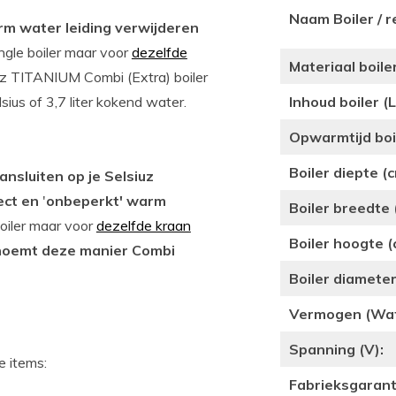
Naam Boiler / r
arm water leiding verwijderen
ngle boiler maar voor
dezelfde
Materiaal boiler
z TITANIUM Combi (Extra) boiler
ius of 3,7 liter kokend water.
Inhoud boiler (L
Opwarmtijd boil
Boiler diepte (c
ansluiten op je Selsiuz
ect en
'
onbeperkt' warm
Boiler breedte 
oiler maar voor
dezelfde kraan
Boiler hoogte (
 noemt deze manier Combi
Boiler diameter
Vermogen (Wat
Spanning (V):
e items:
Fabrieksgarant