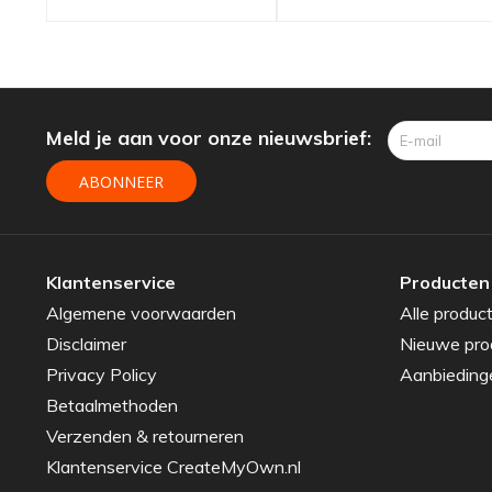
Grohe
kokend
water
kraan set
Meld je aan voor onze nieuwsbrief:
ABONNEER
Klantenservice
Producten
Algemene voorwaarden
Alle produc
Disclaimer
Nieuwe pro
Privacy Policy
Aanbieding
Betaalmethoden
Verzenden & retourneren
Klantenservice CreateMyOwn.nl