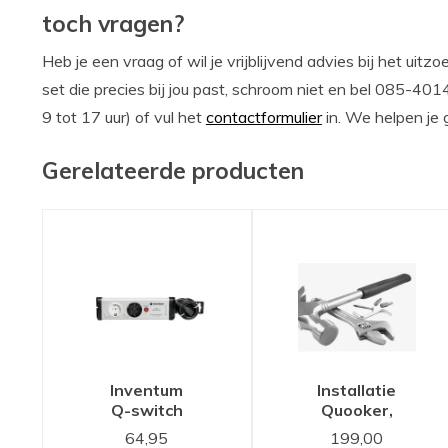
toch vragen?
Heb je een vraag of wil je vrijblijvend advies bij het ui
set die precies bij jou past, schroom niet en bel 085-401
9 tot 17 uur) of vul het
contactformulier
in. We helpen je 
Gerelateerde producten
Inventum
Installatie
Q-switch
Quooker,
energieverdeler
Selsiuz of
64,95
199,00