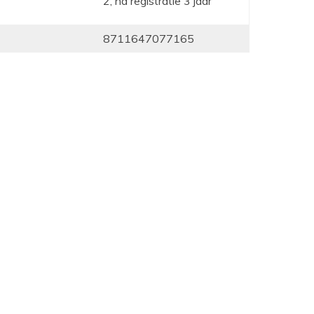
2, na registratie 3 jaar
8711647077165