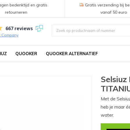
gen bedenktijd en gratis
Gratis verzending bij be
retourneren
vanaf 50 euro
667 reviews
k Company
IUZ
QUOOKER
QUOOKER ALTERNATIEF
Selsiuz
TITANIU
Met de Selsiu
heb je maar é
water.