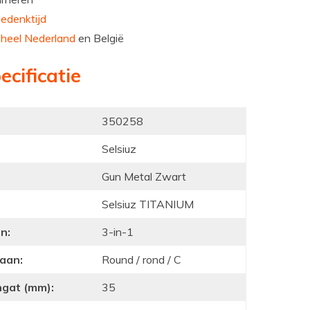
edenktijd
n
heel Nederland
en België
ecificatie
350258
Selsiuz
Gun Metal Zwart
Selsiuz TITANIUM
n:
3-in-1
raan:
Round / rond / C
ngat (mm):
35