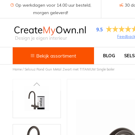
Op werkdagen voor 14.00 uur besteld,
30 da
morgen geleverd!
9.5
Feedbac
Bekijk assortiment
BLOG
SELS
Home
/
Selsiuz Rond Gun Metal Zwart met TITANIUM Single boiler
Keuken
Kokend water kranen
Keukenkranen
Spoelbakken
Zeepdispensers
Voedselrestenvermalers