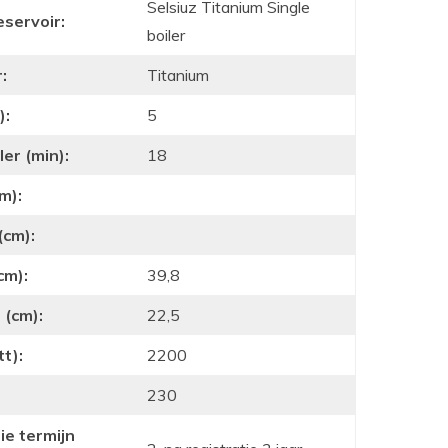
Selsiuz Titanium Single
eservoir:
boiler
:
Titanium
):
5
er (min):
18
m):
(cm):
cm):
39,8
 (cm):
22,5
t):
2200
230
ie termijn