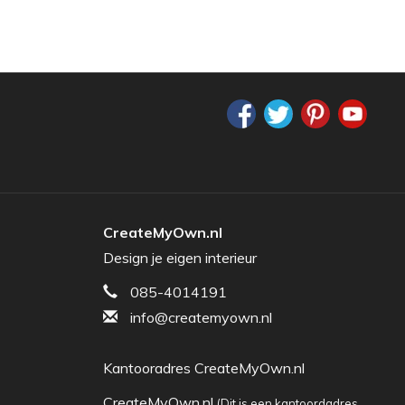
CreateMyOwn.nl
Design je eigen interieur
085-4014191
info@createmyown.nl
Kantooradres CreateMyOwn.nl
CreateMyOwn.nl
(Dit is een kantoordadres,