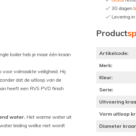
30 dagen
b
Levering i
Product
sp
Artikelcode:
le boiler heb je maar één kraan
Merk:
 voor volmaakte veiligheid. Hij
Kleur:
zonder dat de uitloop van de
aan heeft een RVS PVD finish
Serie:
Uitvoering kraa
Vorm uitloop k
kend water.
Het warme water uit
ater leiding welke niet wordt
Diameter kraa