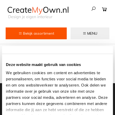
Bekijk assortiment
MENU
Keuken
Tags
Kokend water kranen
Keukenkranen
Home
/
Tags
Deze website maakt gebruik van cookies
We gebruiken cookies om content en advertenties te
Spoelbakken
personaliseren, om functies voor social media te bieden
Zeepdispensers
en om ons websiteverkeer te analyseren. Ook delen we
informatie over je gebruik van onze site met onze
Meld je aan voor onze nieuwsbrief:
Voedselrestenvermalers
partners voor social media, adverteren en analyse. Deze
partners kunnen deze gegevens combineren met andere
Afvalemmers
informatie die jij aan ze hebt verstrekt of die ze hebben