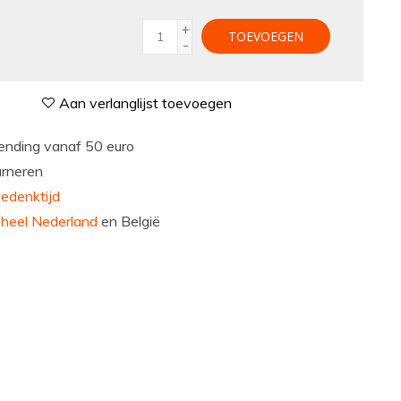
+
TOEVOEGEN
-
Aan verlanglijst toevoegen
nding vanaf 50 euro
urneren
edenktijd
n
heel Nederland
en België