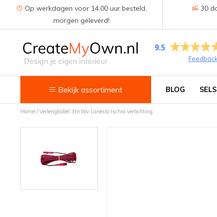
Op werkdagen voor 14.00 uur besteld,
30 da
morgen geleverd!
9.5
Feedbac
Bekijk assortiment
BLOG
SELS
Home
/
Verlengkabel 3m tbv Lanesto Ischia verlichting
Keuken
Kokend water kranen
Keukenkranen
Spoelbakken
Zeepdispensers
Voedselrestenvermalers