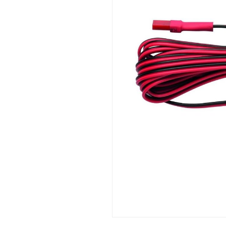
Afvalemmers
Verlichting
Onderdelen
Badkamer
Badkamerkranen
Wastafels
$$$ ACTIES $$$