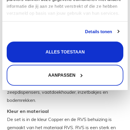
informatie die jij aan ze hebt verstrekt of die ze hebben
Soort licht: Warm wit
verzameld op basis van jouw gebruik van hun services.
Lichtopbrengst: 450 Lumen
Lichtkleur: 2700 Kelvin
Details tonen
Energiebesparend: Ja
Verbruik per ledspot: 3 Watt
ALLES TOESTAAN
De Lanesto Ischia ledverlichting Copper met
AANPASSEN
wanddimmer Jung/Gira set van 3 ledspot is qua kleur
hetzelfde als andere Lanesto Copper accessoires, zoals
zeepdispensers, vaatdoekhouder, inzetbakjes en
bodemrekken.
Kleur en materiaal
De set is in de kleur Copper en de RVS behuizing is
gemaakt van het materiaal RVS. RVS is een sterk en