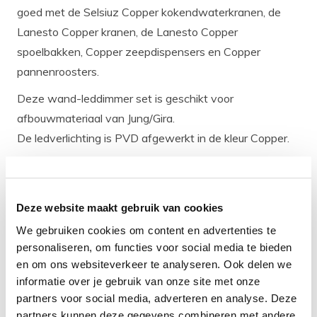
goed met de Selsiuz Copper kokendwaterkranen, de
Lanesto Copper kranen, de Lanesto Copper
spoelbakken, Copper zeepdispensers en Copper
pannenroosters.
Deze wand-leddimmer set is geschikt voor
afbouwmateriaal van Jung/Gira.
De ledverlichting is PVD afgewerkt in de kleur Copper.
Eigenschappen
Aantal ledspots: 3
Deze website maakt gebruik van cookies
Kleur: Copper
We gebruiken cookies om content en advertenties te
Dimbaar: Ja
personaliseren, om functies voor social media te bieden
Afmeting ledspot (mm): 200 x 70 x 3,5 lengte x breedte
en om ons websiteverkeer te analyseren. Ook delen we
x hoogte
informatie over je gebruik van onze site met onze
Montagemethode: Opbouw (Onder je keukenkastje)
partners voor social media, adverteren en analyse. Deze
partners kunnen deze gegevens combineren met andere
Materiaal behuizing: RVS