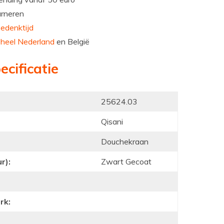
urneren
edenktijd
n
heel Nederland
en België
ecificatie
25624.03
Qisani
Douchekraan
r):
Zwart Gecoat
rk: