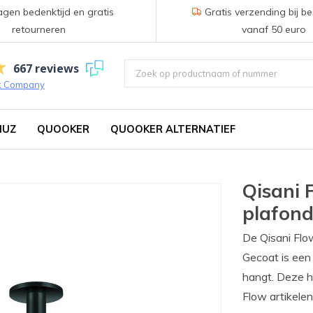
gen bedenktijd en gratis
Gratis verzending bij be
retourneren
vanaf 50 euro
667 reviews
k Company
IUZ
QUOOKER
QUOOKER ALTERNATIEF
Qisani 
plafon
De Qisani Fl
Gecoat is een
hangt. Deze h
Flow artikelen