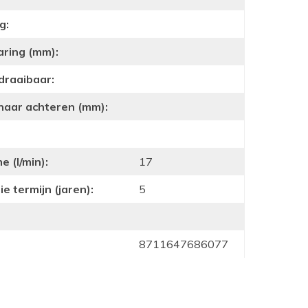
g:
aring (mm):
draaibaar:
 naar achteren (mm):
 (l/min):
17
e termijn (jaren):
5
8711647686077