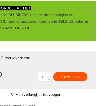
ORDEEL ACTIE !
code:
SELSIUZ30
in op de afrekenpagina en
t 30,- extra kassavoordeel op je SELSIUZ kokend
an set! OP = OP!
:
Direct leverbaar
0
+
TOEVOEGEN
-
Aan verlanglijst toevoegen
nding vanaf 50 euro