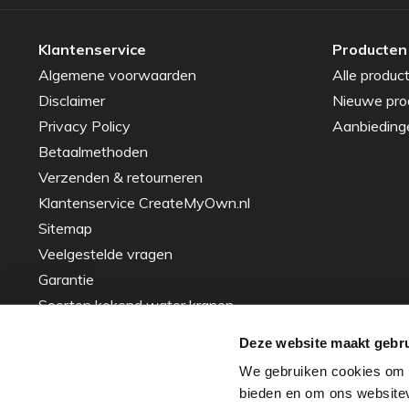
Klantenservice
Producten
Algemene voorwaarden
Alle produc
Disclaimer
Nieuwe pro
Privacy Policy
Aanbieding
Betaalmethoden
Verzenden & retourneren
Klantenservice CreateMyOwn.nl
Sitemap
Veelgestelde vragen
Garantie
Soorten kokend water kranen
Gids voor het Kiezen van de Perfecte
Deze website maakt gebru
Spoelbak – Tips en Advies
We gebruiken cookies om c
Inspiratie
bieden en om ons websitev
Over ons - ons verhaal