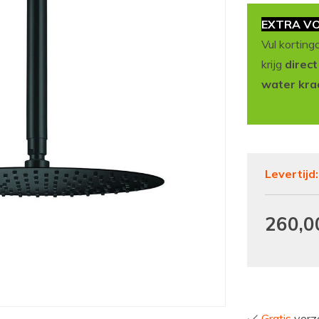
EXTRA VO
Vul korting
krijg
direc
water kra
Levertijd
260,0
Gratis
verze