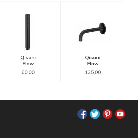
Qisani
Qisani
Flow
Flow
staafhanddouche
baduitloop
60,00
135,00
Zwart
Zwart
Gecoat
Gecoat