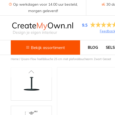
Op werkdagen voor 14.00 uur besteld,
30 da
morgen geleverd!
9.5
Feedbac
Bekijk assortiment
BLOG
SELS
Home
/
Qisani Flow hoofddouche 25 cm met plafonddouchearm Zwart Gecoat
Keuken
Kokend water kranen
Keukenkranen
Spoelbakken
Zeepdispensers
Voedselrestenvermalers