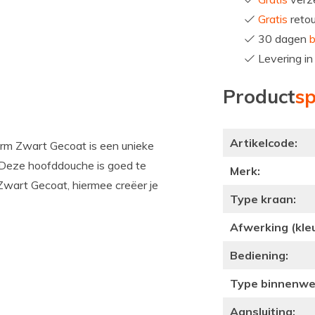
Gratis
reto
30 dagen
b
Levering i
Product
sp
Artikelcode:
rm Zwart Gecoat is een unieke
 Deze hoofddouche is goed te
Merk:
 Zwart Gecoat, hiermee creëer je
Type kraan:
Afwerking (kleu
Bediening:
Type binnenwe
Aansluiting: