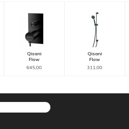
Qisani
Qisani
Flow
Flow
thermostatische
glijstangset
645,00
311,00
inbouwkraan
Zwart
2-weg
Gecoat
vierkant
Zwart
Gecoat