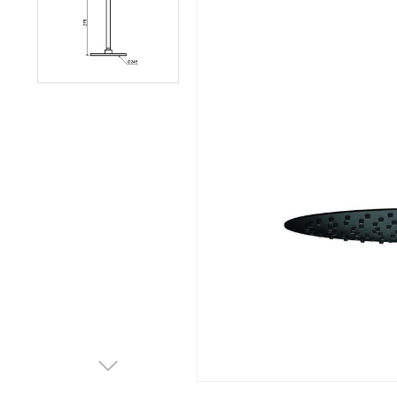
Afvalemmers
Verlichting
Onderdelen
Badkamer
Badkamerkranen
Wastafels
$$$ ACTIES $$$