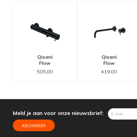
Qisani
Qisani
Flow
Flow
douchethermostaat
Zwart
505,00
419,00
Zwart
Gecoat
Gecoat
wastafelkraan
inbouw 25
cm uitloop
Meld je aan voor onze nieuwsbrief:
ABONNEER