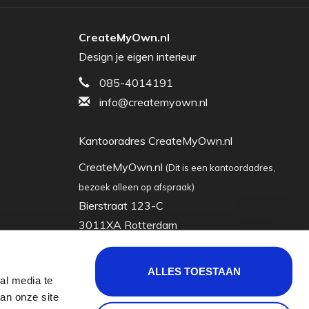
CreateMyOwn.nl
Design je eigen interieur
085-4014191
info@createmyown.nl
Kantooradres CreateMyOwn.nl
CreateMyOwn.nl
(Dit is een kantoordadres,
bezoek alleen op afspraak)
Bierstraat 123-C
3011XA Rotterdam
Nederland
ALLES TOESTAAN
al media te
KVK: 63035928
an onze site
Btw-nummer: nl855065722b01