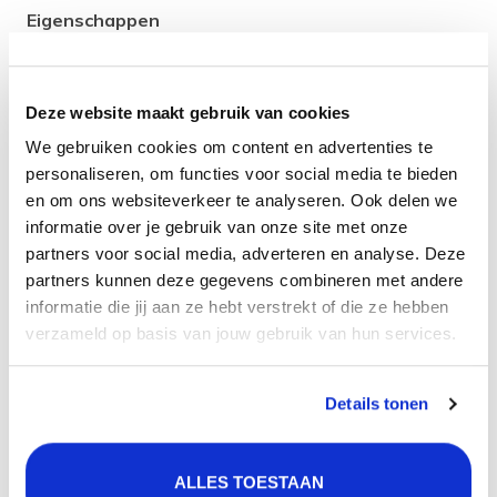
Eigenschappen
Kleur: Gold / Goud
Materiaal: RVS
Garantietermijn: 5 jaar
Deze website maakt gebruik van cookies
We gebruiken cookies om content en advertenties te
Kleur en materiaal
personaliseren, om functies voor social media te bieden
De kraan heeft de kleur Gold / Goud en de behuizing is
en om ons websiteverkeer te analyseren. Ook delen we
gemaakt van het materiaal RVS. RVS is een sterk en
informatie over je gebruik van onze site met onze
hittebestendig materiaal. Daarnaast is het ook
partners voor social media, adverteren en analyse. Deze
hygiënisch, want RVS kan tegen verschillende bijtende
partners kunnen deze gegevens combineren met andere
informatie die jij aan ze hebt verstrekt of die ze hebben
zuren en materialen. RVS is ook onderhoudsvriendelijk
verzameld op basis van jouw gebruik van hun services.
en makkelijk te combineren met andere materialen in je
badkamer.
Product
specificatie
Details tonen
Artikelcode:
25610.06
ALLES TOESTAAN