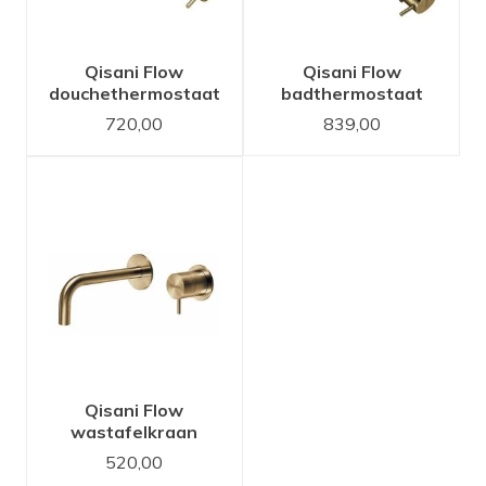
Qisani Flow
Qisani Flow
douchethermostaat
badthermostaat
Gold / Goud
Gold / Goud
720,00
839,00
Qisani Flow
wastafelkraan
inbouw 15 cm uitloop
520,00
Gold / Goud