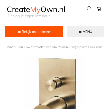
Bekijk assortiment
MENU
Keuken
Home
/
Qisani Flow thermostatische inbouwkraan 2-weg vierkant Gold / Goud
Kokend water kranen
Keukenkranen
Spoelbakken
Zeepdispensers
Voedselrestenvermalers
Afvalemmers