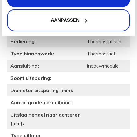
Merk:
Qisani
Type kraan:
Douchekraan
AANPASSEN
Afwerking (kleur):
Gold / Goud
Bediening:
Thermostatisch
Type binnenwerk:
Thermostaat
Aansluiting:
Inbouwmodule
Soort uitsparing:
Diameter uitsparing (mm):
Aantal graden draaibaar:
Uitslag hendel naar achteren
(mm):
Type uitloop: