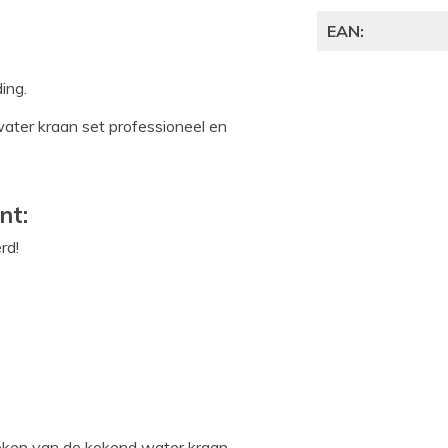
EAN:
ding.
water kraan set professioneel en
nt:
rd!
tzoeken van de kokend water kraan