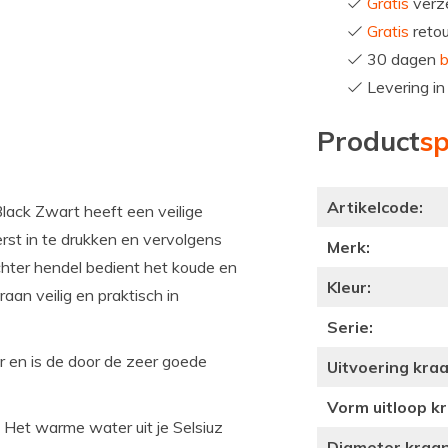
Gratis
verze
Gratis
reto
30 dagen
b
Levering i
Product
sp
Artikelcode:
ack Zwart heeft een veilige
rst in te drukken en vervolgens
Merk:
chter hendel bedient het koude en
Kleur:
an veilig en praktisch in
Serie:
ter en is de door de zeer goede
Uitvoering kraa
Vorm uitloop k
.
Het warme water uit je Selsiuz
Diameter kraa