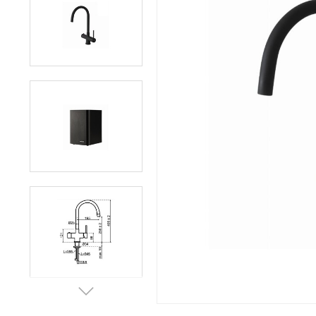
Afvalemmers
Verlichting
Onderdelen
Badkamer
Badkamerkranen
Wastafels
$$$ ACTIES $$$