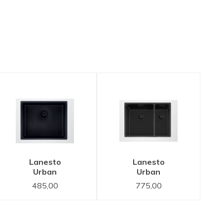
Lanesto
Lanesto
Urban
Urban
Sturdy
spoelbak
485,00
775,00
Black
Zwart -
Zwart
Sturdy
50x40
Black 618
spoelbak -
34x40 en