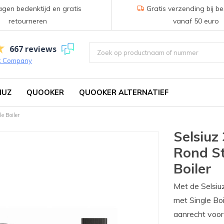
gen bedenktijd en gratis
Gratis verzending bij be
retourneren
vanaf 50 euro
667 reviews
k Company
IUZ
QUOOKER
QUOOKER ALTERNATIEF
e Boiler
Selsiuz
Rond St
Boiler
Met de Selsiu
met Single Bo
aanrecht voor