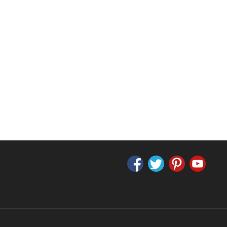
311615SB
18x40