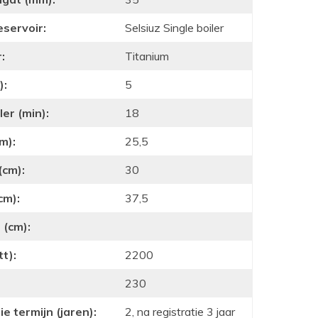
eservoir:
Selsiuz Single boiler
:
Titanium
):
5
er (min):
18
m):
25,5
(cm):
30
cm):
37,5
 (cm):
t):
2200
230
e termijn (jaren):
2, na registratie 3 jaar