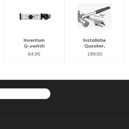
40x40
50x40
spoelbak -
spoelbak -
311560SB
311561SB
Inventum
Installatie
Q-switch
Quooker,
energieverdeler
Selsiuz of
64,95
199,00
Grohe
kokend
water
kraan set