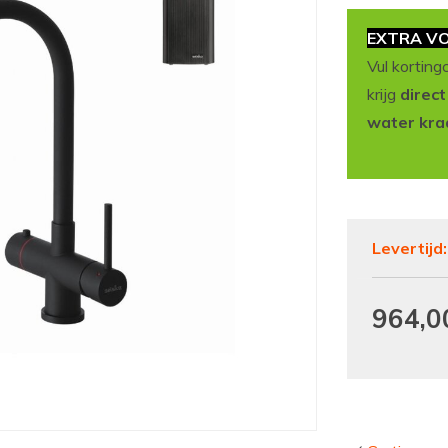
EXTRA VO
Vul korting
krijg
direc
water kra
Levertijd
964,0