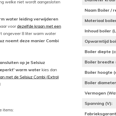
ng welke niet wordt aangesloten
Naam Boiler / r
arm water leiding verwijderen
Materiaal boiler
 maar voor
dezelfde kraan met een
Inhoud boiler (L
rt ongeveer 8 liter warm water
iuz noemt deze manier Combi
Opwarmtijd boil
Boiler diepte (c
Boiler breedte 
ansluiten op je Selsiuz
eperkt' warm water
kies dan
Boiler hoogte (
an met de Selsiuz Combi (Extra)
Boiler diameter
l
Vermogen (Wat
Spanning (V):
e items:
Fabrieksgaranti