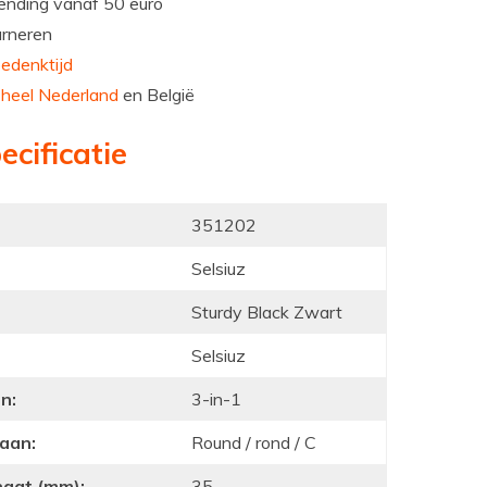
nding vanaf 50 euro
urneren
edenktijd
n
heel Nederland
en België
ecificatie
351202
Selsiuz
Sturdy Black Zwart
Selsiuz
n:
3-in-1
raan:
Round / rond / C
ngat (mm):
35