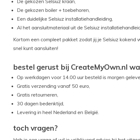
De gekozen Selsiuz kraan,
De gekozen boiler + toebehoren,
Een duidelijke Selsiuz installatiehandleiding,
Al het aansluitmateriaal uit de Selsiuz installatiehandlei
Kortom een compleet pakket zodat jij je Selsiuz kokend 
snel kunt aansluiten!
bestel gerust bij CreateMyOwn.nl wa
Op werkdagen voor 14.00 uur besteld is morgen geleve
Gratis verzending vanaf 50 euro,
Gratis retourneren,
30 dagen bedenktijd,
Levering in heel Nederland en België.
toch vragen?
Heb je een vraag of wil je vrijblijvend advies bij het ui