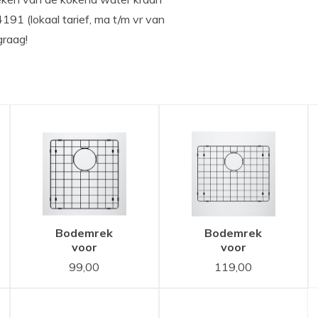
4191 (lokaal tarief, ma t/m vr van
graag!
Bodemrek
Bodemrek
voor
voor
Lanesto
Lanesto
99,00
119,00
Urban
Urban
Sturdy
Sturdy
Black
Black
Zwart
Zwart