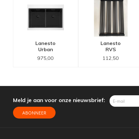
311613SB
Lanesto
Urban
Sturdy
Black
spoelbak -
311551SB
Lanesto
Lanesto
Urban
RVS
spoelbak
pannenrooster
975,00
112,50
Zwart -
Zwart
Sturdy
oprolbaar
Black
(Sturdy
311620SB
Black)
34x40 en
34x40
Meld je aan voor onze nieuwsbrief:
ABONNEER