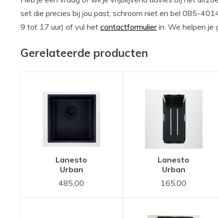
set die precies bij jou past, schroom niet en bel 085-401
9 tot 17 uur) of vul het
contactformulier
in. We helpen je 
Gerelateerde producten
Lanesto
Lanesto
Urban
Urban
Sturdy
Sturdy
485,00
165,00
Black
Black
Zwart
Zwart
40x40
inzetbakje
spoelbak -
voor