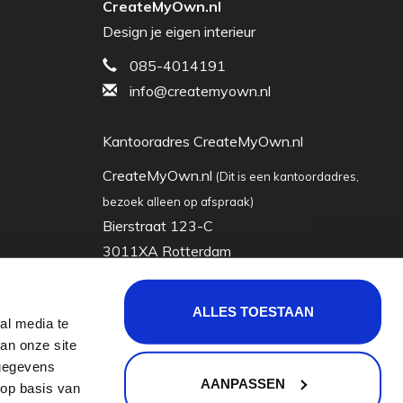
CreateMyOwn.nl
Design je eigen interieur
085-4014191
info@createmyown.nl
Kantooradres CreateMyOwn.nl
CreateMyOwn.nl
(Dit is een kantoordadres,
bezoek alleen op afspraak)
Bierstraat 123-C
3011XA Rotterdam
Nederland
ALLES TOESTAAN
al media te
KVK: 63035928
an onze site
Btw-nummer: nl855065722b01
 gegevens
AANPASSEN
 op basis van