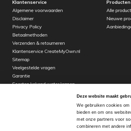
Klantenservice
Producten
Algemene voorwaarden
Alle produc
Disclaimer
Nieuwe pro
Privacy Policy
Aanbieding
Betaalmethoden
Verzenden & retourneren
Klantenservice CreateMyOwn.nl
Sitemap
Veelgestelde vragen
Garantie
Soorten kokend water kranen
Gids voor het Kiezen van de Perfecte
Deze website maakt gebru
Spoelbak – Tips en Advies
We gebruiken cookies om c
Inspiratie
bieden en om ons websitev
Over ons - ons verhaal
met onze partners voor so
Zakelijke projecten
combineren met andere info