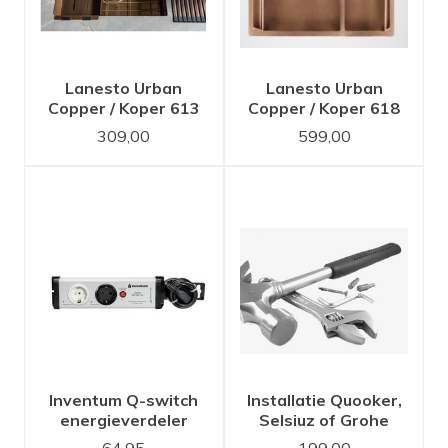
Lanesto Urban
Lanesto Urban
Copper / Koper 613
Copper / Koper 618
40x40 spoelbak
34x40 en 18x40
309,00
599,00
spoelbak
Inventum Q-switch
Installatie Quooker,
energieverdeler
Selsiuz of Grohe
kokend water kraan
64,95
199,00