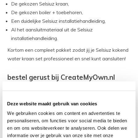
De gekozen Selsiuz kraan,
De gekozen boiler + toebehoren,
Een duidelijke Selsiuz installatiehandleiding,
Al het aansluitmateriaal uit de Selsiuz
installatiehandleiding.
Kortom een compleet pakket zodat jij je Selsiuz kokend
water kraan set professioneel en snel kunt aansluiten!
bestel gerust bij CreateMyOwn.nl
want:
Op werkdagen voor 14.00 uur besteld is morgen
geleverd!
Deze website maakt gebruik van cookies
Gratis verzending vanaf 50 euro,
We gebruiken cookies om content en advertenties te
Gratis retourneren,
personaliseren, om functies voor social media te bieden
en om ons websiteverkeer te analyseren. Ook delen we
30 dagen bedenktijd,
informatie over je gebruik van onze site met onze