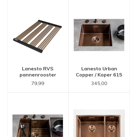
Lanesto RVS
Lanesto Urban
pannenrooster
Copper / Koper 615
Copper / koper
50x40 spoelbak
79,99
345,00
oprolbaar