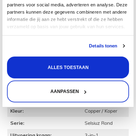
Levering in heel Nederland en België.
partners voor social media, adverteren en analyse. Deze
partners kunnen deze gegevens combineren met andere
toch vragen?
informatie die jij aan ze hebt verstrekt of die ze hebben
Heb je een vraag of wil je vrijblijvend advies bij het
verzameld op basis van jouw gebruik van hun services.
uitzoeken van de kokend water kraan set die precies bij
jou past, schroom niet en bel 085-4014191 (lokaal
Details tonen
tarief, ma t/m vr van 9 tot 17 uur) of vul
het
contactformulier
in. We helpen je graag!
Product
specificatie
ALLES TOESTAAN
Artikelcode:
351204
AANPASSEN
Merk:
Selsiuz
Kleur:
Copper / Koper
Serie:
Selsiuz Rond
Uitvoering kraan:
3-in-1