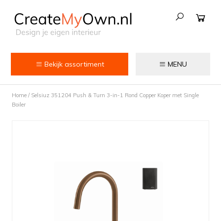
Bekijk assortiment
MENU
Keuken
Home
/
Selsiuz 351204 Push & Turn 3-in-1 Rond Copper Koper met Single
Kokend water kranen
Boiler
Keukenkranen
Spoelbakken
Zeepdispensers
Voedselrestenvermalers
Afvalemmers