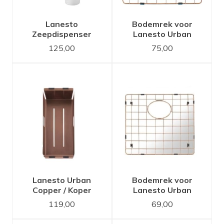
Lanesto
Bodemrek voor
Zeepdispenser
Lanesto Urban
Copper / Koper
Copper / Koper
125,00
75,00
50x40 spoelbak
Lanesto Urban
Bodemrek voor
Copper / Koper
Lanesto Urban
inzetbakje voor
Copper/ Koper 40x40
119,00
69,00
spoelbak
spoelbak