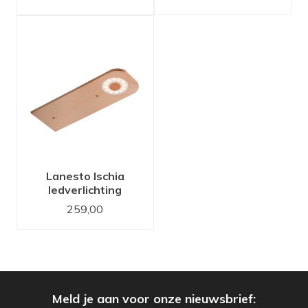
Lanesto Ischia
ledverlichting
Copper met
259,00
wanddimmer
Jung/Gira set van 2
ledspots
Meld je aan voor onze nieuwsbrief: