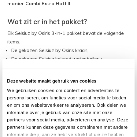
manier Combi Extra Hotfill
Wat zit er in het pakket?
Elk Selsiuz by Osiris 3-in-1 pakket bevat de volgende
items:
De gekozen Selsiuz by Osiris kraan,
De gekozen Selsiuz kokend water boiler +
toebehoren,
Een duidelijke Selsiuz installatiehandleiding,
Deze website maakt gebruik van cookies
Al het aansluitmateriaal uit de Selsiuz
We gebruiken cookies om content en advertenties te
installatiehandleiding.
personaliseren, om functies voor social media te bieden
Kortom een compleet pakket zodat jij je Selsiuz by
en om ons websiteverkeer te analyseren. Ook delen we
informatie over je gebruik van onze site met onze
Osiris 3-in-1 kraan set professioneel en snel kunt
partners voor social media, adverteren en analyse. Deze
aansluiten!
partners kunnen deze gegevens combineren met andere
informatie die jij aan ze hebt verstrekt of die ze hebben