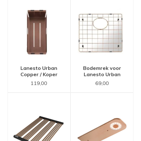
Lanesto Urban
Bodemrek voor
Copper / Koper
Lanesto Urban
inzetbakje voor
Copper/ Koper 40x40
119,00
69,00
spoelbak
spoelbak