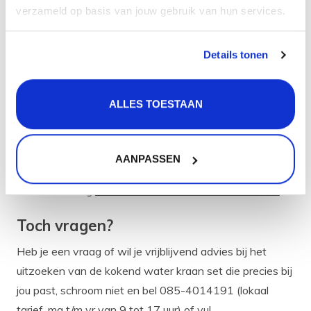
Bestel gerust bij CreateMyOwn.nl
verzameld op basis van jouw gebruik van hun services.
want:
Op werkdagen voor 14.00 uur besteld is morgen
Details tonen
geleverd!
Gratis verzending vanaf 50 euro,
ALLES TOESTAAN
Gratis retourneren,
30 dagen bedenktijd,
Levering in heel Nederland en België.
AANPASSEN
We vinden het ook super fijn dat onze klanten onze
dienstverlening
beoordelen met de score: Uitstekend!
Toch vragen?
Heb je een vraag of wil je vrijblijvend advies bij het
uitzoeken van de kokend water kraan set die precies bij
jou past, schroom niet en bel 085-4014191 (lokaal
tarief, ma t/m vr van 9 tot 17 uur) of vul