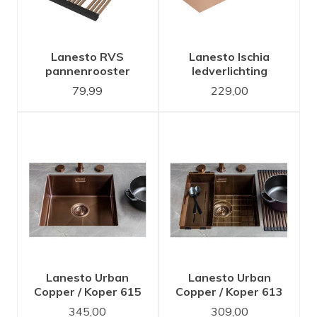
Lanesto RVS
Lanesto Ischia
pannenrooster
ledverlichting
Copper / koper
Copper met
79,99
229,00
oprolbaar
touchdimmer Set van
2 ledspots
Lanesto Urban
Lanesto Urban
Copper / Koper 615
Copper / Koper 613
50x40 spoelbak
40x40 spoelbak
345,00
309,00