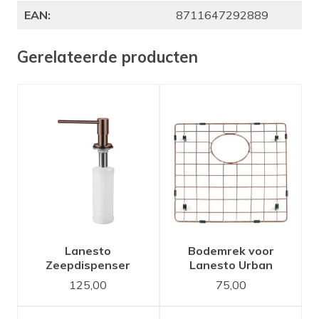
EAN:
8711647292889
Gerelateerde producten
Lanesto
Bodemrek voor
Zeepdispenser
Lanesto Urban
Copper / Koper
Copper / Koper
125,00
75,00
50x40 spoelbak