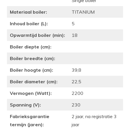
Single boiler
Materiaal boiler:
TITANIUM
Inhoud boiler (L):
5
Opwarmtijd boiler (min):
18
Boiler diepte (cm):
Boiler breedte (cm):
Boiler hoogte (cm):
39,8
Boiler diameter (cm):
22,5
Vermogen (Watt):
2200
Spanning (V):
230
Fabrieksgarantie
2 jaar, na registratie 3
termijn (jaren):
jaar