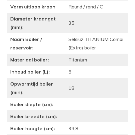
Vorm uitloop kraan:
Round / rond / C
Diameter kraangat
35
(mm):
Naam Boiler /
Selsiuz TITANIUM Combi
reservoir:
(Extra) boiler
Materiaal boiler:
Titanium
Inhoud boiler (L):
5
Opwarmtijd boiler
18
(min):
Boiler diepte (cm):
Boiler breedte (cm):
Boiler hoogte (cm):
39,8