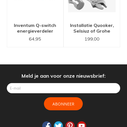
Inventum Q-switch
Installatie Quooker,
energieverdeler
Selsiuz of Grohe
kokend water kraan
64,95
199,00
set
Meld je aan voor onze nieuwsbrief:
ABONNEER