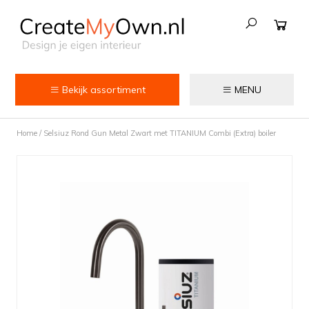
Bekijk assortiment
MENU
Keuken
Home
/
Selsiuz Rond Gun Metal Zwart met TITANIUM Combi (Extra) boiler
Kokend water kranen
Keukenkranen
Spoelbakken
Zeepdispensers
Voedselrestenvermalers
Afvalemmers