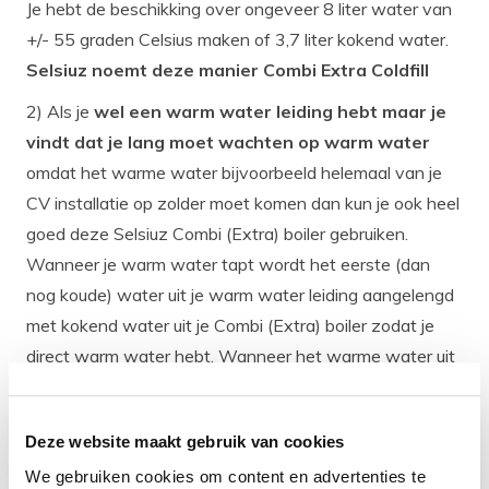
Je hebt de beschikking over ongeveer 8 liter water van
+/- 55 graden Celsius maken of 3,7 liter kokend water.
Selsiuz noemt deze manier Combi Extra Coldfill
2) Als je
wel een warm water leiding hebt maar je
vindt dat je lang moet wachten op warm water
omdat het warme water bijvoorbeeld helemaal van je
CV installatie op zolder moet komen dan kun je ook heel
goed deze Selsiuz Combi (Extra) boiler gebruiken.
Wanneer je warm water tapt wordt het eerste (dan
nog koude) water uit je warm water leiding aangelengd
met kokend water uit je Combi (Extra) boiler zodat je
direct warm water hebt. Wanneer het warme water uit
je warm water leiding is gearriveerd in het bijgeleverde
thermostatische Combi (Extra) mengventiel neemt je
Deze website maakt gebruik van cookies
warm leiding het over en stopt het mengventiel met het
bijmengen van kokend water. Op deze manier heb je
We gebruiken cookies om content en advertenties te