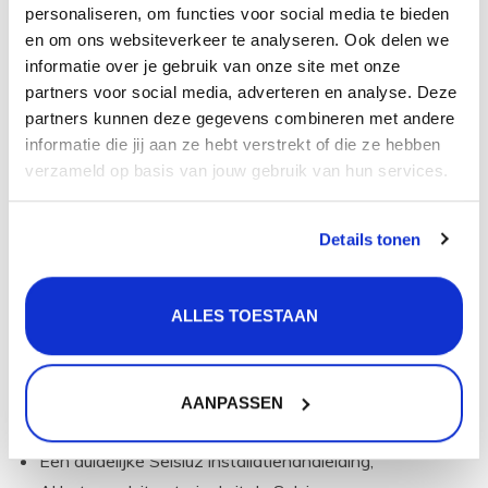
personaliseren, om functies voor social media te bieden
'onbeperkt' warm water.
Selsiuz noemt deze manier
en om ons websiteverkeer te analyseren. Ook delen we
Combi Extra Hotfill
informatie over je gebruik van onze site met onze
partners voor social media, adverteren en analyse. Deze
Heb je wel een warm water leiding naar je keuken
partners kunnen deze gegevens combineren met andere
en heb je ook bijna direct warm water
dan heeft
informatie die jij aan ze hebt verstrekt of die ze hebben
een Combi (Extra) boiler geen meerwaarde en kun je
verzameld op basis van jouw gebruik van hun services.
beter kiezen voor dezelfde set maar dan met de
Single
boiler.
Details tonen
wat zit er in het pakket?
ALLES TOESTAAN
Elk Selsiuz kokend water kraan pakket bevat de
volgende items:
De gekozen Selsiuz kraan,
AANPASSEN
De gekozen boiler + toebehoren,
Een duidelijke Selsiuz installatiehandleiding,